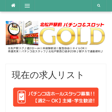
コ
メニュー
ン
テ
ン
ツ
へ
ス
キ
ッ
プ
現在の求人リスト