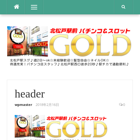
コ
メニュー
ン
テ
ン
ツ
へ
ス
キ
ッ
プ
header
wpmaster
2018年2月16日
0